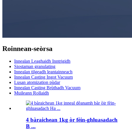
Roinnean-seòrsa
Innealan Leaghaidh Inntrigidh
Siostaman granulating
Innealan tilgeadh leantainneach
Innealan Casting Ingot Vacuum
Lusan atomization pùdar
Innealan Casting Brùthadh Vacuum
Muileann Rollaidh
4 bàraichean 1kg òr fèin-ghluasadach
B ...