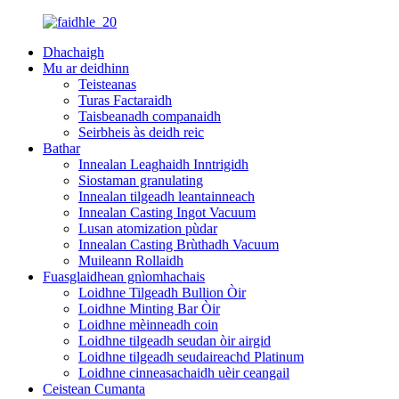
Dhachaigh
Mu ar deidhinn
Teisteanas
Turas Factaraidh
Taisbeanadh companaidh
Seirbheis às deidh reic
Bathar
Innealan Leaghaidh Inntrigidh
Siostaman granulating
Innealan tilgeadh leantainneach
Innealan Casting Ingot Vacuum
Lusan atomization pùdar
Innealan Casting Brùthadh Vacuum
Muileann Rollaidh
Fuasglaidhean gnìomhachais
Loidhne Tilgeadh Bullion Òir
Loidhne Minting Bar Òir
Loidhne mèinneadh coin
Loidhne tilgeadh seudan òir airgid
Loidhne tilgeadh seudaireachd Platinum
Loidhne cinneasachaidh uèir ceangail
Ceistean Cumanta