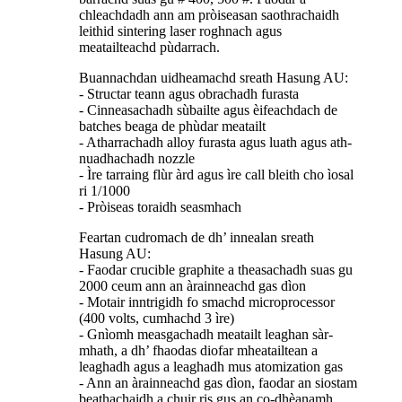
chleachdadh ann am pròiseasan saothrachaidh
leithid sintering laser roghnach agus
meatailteachd pùdarrach.
Buannachdan uidheamachd sreath Hasung AU:
- Structar teann agus obrachadh furasta
- Cinneasachadh sùbailte agus èifeachdach de
batches beaga de phùdar meatailt
- Atharrachadh alloy furasta agus luath agus ath-
nuadhachadh nozzle
- Ìre tarraing flùr àrd agus ìre call bleith cho ìosal
ri 1/1000
- Pròiseas toraidh seasmhach
Feartan cudromach de dh’ innealan sreath
Hasung AU:
- Faodar crucible graphite a theasachadh suas gu
2000 ceum ann an àrainneachd gas dìon
- Motair inntrigidh fo smachd microprocessor
(400 volts, cumhachd 3 ìre)
- Gnìomh measgachadh meatailt leaghan sàr-
mhath, a dh’ fhaodas diofar mheatailtean a
leaghadh agus a leaghadh mus atomization gas
- Ann an àrainneachd gas dìon, faodar an siostam
beathachaidh a chuir ris gus an co-dhèanamh