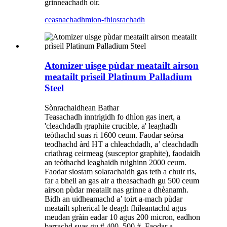
grinneachadh òir.
ceasnachadh
mion-fhiosrachadh
Atomizer uisge pùdar meatailt airson
meatailt prìseil Platinum Palladium
Steel
Sònrachaidhean Bathar
Teasachadh inntrigidh fo dhìon gas inert, a
'cleachdadh graphite crucible, a' leaghadh
teòthachd suas ri 1600 ceum. Faodar seòrsa
teodhachd àrd HT a chleachdadh, a’ cleachdadh
criathrag ceirmeag (susceptor graphite), faodaidh
an teòthachd leaghaidh ruighinn 2000 ceum.
Faodar siostam solarachaidh gas teth a chuir ris,
far a bheil an gas air a theasachadh gu 500 ceum
airson pùdar meatailt nas grinne a dhèanamh.
Bidh an uidheamachd a’ toirt a-mach pùdar
meatailt spherical le deagh fhileantachd agus
meudan gràin eadar 10 agus 200 micron, eadhon
barrachd suas gu # 400, 500 #. Faodar a