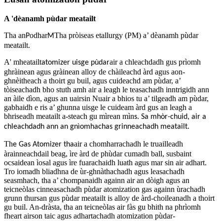
A 'dèanamh pùdar meatailt
Tha an
odhar
Tha pròiseas etallurgy (PM) a’ dèanamh pùdar
P
M
meatailt.
A' mheatailt
air a chleachdadh gus prìomh
atomizer uisge pùdar
ghràinean agus gràinean alloy de chàileachd àrd agus aon-
ghnèitheach a thoirt gu buil, agus cuideachd am pùdar, a’
tòiseachadh bho stuth amh air a leagh le teasachadh inntrigidh ann
an àile dìon, agus an uairsin Nuair a bhios tu a’ tilgeadh am pùdar,
gabhaidh e ris a’ ghunna uisge le cuideam àrd gus an leagh a
bhriseadh meatailt a-steach gu mìrean mìn
.
s
Sa mhòr-chuid, air a
chleachdadh ann an gnìomhachas grinneachadh meatailt.
Th
air a chomharrachadh le truailleadh
e Gas Atomizer tha
àrainneachdail beag, ìre àrd de phùdar cumadh ball, susbaint
ocsaidean ìosal agus ìre fuarachaidh luath agus mar sin air adhart.
Tro iomadh bliadhna de ùr-ghnàthachadh agus leasachadh
seasmhach, tha a’ chompanaidh againn air an dòigh agus an
teicneòlas cinneasachadh pùdar atomization gas againn ùrachadh
grunn thursan gus pùdar meatailt is alloy de àrd-choileanadh a thoirt
gu buil. An-dràsta, tha an teicneòlas air fàs gu bhith na phrìomh
fheart airson taic agus adhartachadh atomization pùdar-