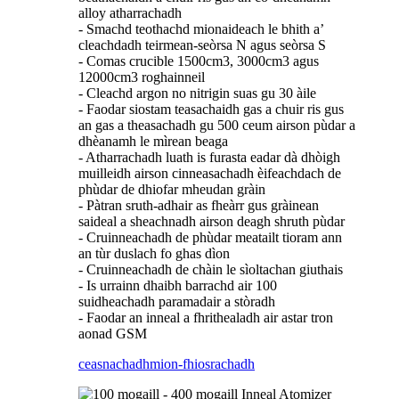
alloy atharrachadh
- Smachd teothachd mionaideach le bhith a’
cleachdadh teirmean-seòrsa N agus seòrsa S
- Comas crucible 1500cm3, 3000cm3 agus
12000cm3 roghainneil
- Cleachd argon no nitrigin suas gu 30 àile
- Faodar siostam teasachaidh gas a chuir ris gus
an gas a theasachadh gu 500 ceum airson pùdar a
dhèanamh le mìrean beaga
- Atharrachadh luath is furasta eadar dà dhòigh
muilleidh airson cinneasachadh èifeachdach de
phùdar de dhiofar mheudan gràin
- Pàtran sruth-adhair as fheàrr gus gràinean
saideal a sheachnadh airson deagh shruth pùdar
- Cruinneachadh de phùdar meatailt tioram ann
an tùr duslach fo ghas dìon
- Cruinneachadh de chàin le sìoltachan giuthais
- Is urrainn dhaibh barrachd air 100
suidheachadh paramadair a stòradh
- Faodar an inneal a fhrithealadh air astar tron ​​​​
aonad GSM
ceasnachadh
mion-fhiosrachadh