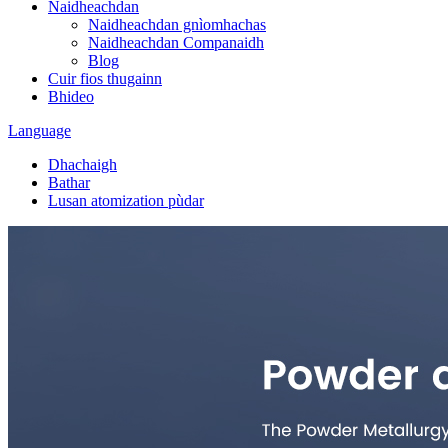
Naidheachdan
Naidheachdan gnìomhachas
Naidheachdan Companaidh
Blog
Cuir fios thugainn
Bhideo
Language
Dhachaigh
Bathar
Lusan atomization pùdar