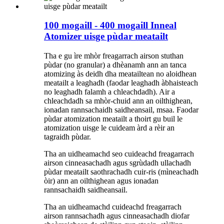
100 mogaill - 400 mogaill Inneal
Atomizer uisge pùdar meatailt
Tha e gu ìre mhòr freagarrach airson stuthan
pùdar (no granular) a dhèanamh ann an tanca
atomizing às deidh dha meatailtean no aloidhean
meatailt a leaghadh (faodar leaghadh àbhaisteach
no leaghadh falamh a chleachdadh). Air a
chleachdadh sa mhòr-chuid ann an oilthighean,
ionadan rannsachaidh saidheansail, msaa. Faodar
pùdar atomization meatailt a thoirt gu buil le
atomization uisge le cuideam àrd a rèir an
tagraidh pùdar.
Tha an uidheamachd seo cuideachd freagarrach
airson cinneasachadh agus sgrùdadh ullachadh
pùdar meatailt saothrachadh cuir-ris (mìneachadh
òir) ann an oilthighean agus ionadan
rannsachaidh saidheansail.
Tha an uidheamachd cuideachd freagarrach
airson rannsachadh agus cinneasachadh diofar