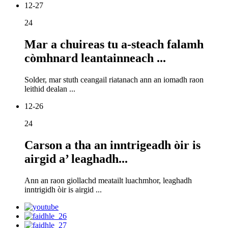
12-27
24
Mar a chuireas tu a-steach falamh
còmhnard leantainneach ...
Solder, mar stuth ceangail riatanach ann an iomadh raon
leithid dealan ...
12-26
24
Carson a tha an inntrigeadh òir is
airgid a’ leaghadh...
Ann an raon giollachd meatailt luachmhor, leaghadh
inntrigidh òir is airgid ...