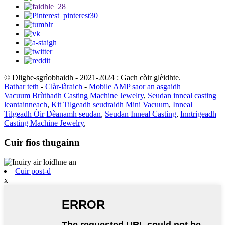
© Dlighe-sgrìobhaidh - 2021-2024 : Gach còir glèidhte.
Bathar teth
-
Clàr-làraich
-
Mobile AMP saor an asgaidh
Vacuum Brùthadh Casting Machine Jewelry
,
Seudan inneal casting
leantainneach
,
Kit Tilgeadh seudraidh Mini Vacuum
,
Inneal
Tilgeadh Òir Dèanamh seudan
,
Seudan Inneal Casting
,
Inntrigeadh
Casting Machine Jewelry
,
Cuir fios thugainn
Cuir post-d
x