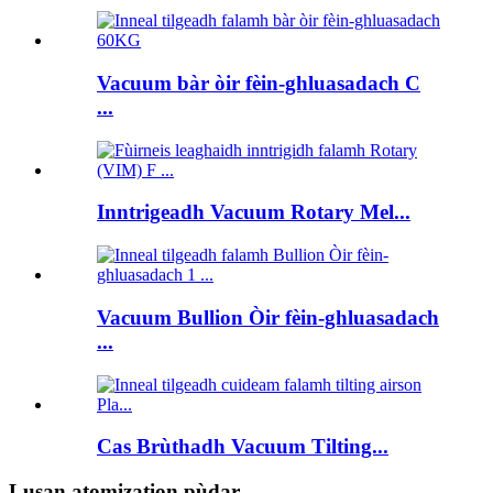
Vacuum bàr òir fèin-ghluasadach C
...
Inntrigeadh Vacuum Rotary Mel...
Vacuum Bullion Òir fèin-ghluasadach
...
Cas Brùthadh Vacuum Tilting...
Lusan atomization pùdar