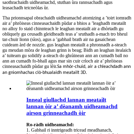
saothrachaidh uidheamachd, stuthan ùra rannsachadh agus
leasachadh teicneòlas ùr.
Tha prionnsapal obrachaidh uidheamachd atomizing a ’toirt iomradh
air a’ phròiseas cinneasachaidh pùdar a bhios a ’leaghadh meatailt
no alloy fo staid chinnteach le leaghan meatailt air a dhòrtadh gu
obliquely gu ceusadh gleidheadh ​​​​teas a’ sruthadh a-mach tro bheul
tar-chuir lionn (sìos), agus a ’gabhail brath air na gasaichean
cuideam àrd de nozzle. gus leaghan meatailt a phronnadh a-steach
gu meudan mòra de leaghan grinn is beag; Bidh an leaghan itealaich
a’ tuiteam gu solidify a-steach do ghràinean ann an cumadh ball no
ann an cumadh fo-bhall agus mar sin cuir crìoch air a’ phròiseas
cinneasachaidh pùdar gu lèir.
Sa mhòr-chuid, air a chleachdadh ann
an gnìomhachas clò-bhualaidh meatailt 3D.
Inneal giullachd lannan meatailt
lannan òir a’ dèanamh uidheamachd
airson grinneachadh òir
Ro-ràdh uidheamachd:
1. Gabhail ri inntrigeadh tricead meadhanach,