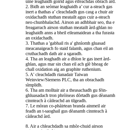
ùine leaghaidh goirid agus èifeachdas obrach àrd.
2. Bidh an seòmar leaghaidh a’ cur a-steach gas
inert a thathas a’ cleachdadh gus casg a chuir air
oxidachadh stuthan meatailt agus cuir a-steach
neo-chunbhalachd. Airson an adhbhair seo, tha e
freagarrach airson stuthan meatailt àrd-ghlan no
leaghaidh anns a bheil eileamaidean a tha furasta
an oxidachadh.
3. Thathas a 'gabhail ris a' ghnìomh gluasad
meacanaigeach fo staid falamh, agus chan eil an
cruthachadh dath air a sgaradh.
4. Tha an leaghadh air a dhìon le gas inert àrd-
ghlan, agus mar sin chan eil ach glè bheag de
chall oxidation aig an graphite ruthenium.
5. A' cleachdadh rianadair Taiwan
Weinview/Siemens PLC, tha an obrachadh
sìmplidh.
6. Tha am molltair air a theasachadh gu fèin-
ghluasadach tron ​​​​phròiseas dòrtadh gus dèanamh
cinnteach à càileachd an tilgeadh.
7. Le mòran co-phàirtean branda ainmeil air
feadh an t-saoghail gus dèanamh cinnteach à
càileachd àrd.
8. Air a chleachdadh sa mhòr-chuid airson