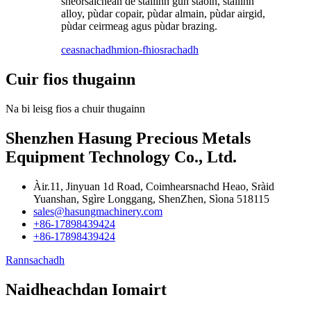
sheòrsaichean de stàilinn gun staoin, stàilinn
alloy, pùdar copair, pùdar almain, pùdar airgid,
pùdar ceirmeag agus pùdar brazing.
ceasnachadh
mion-fhiosrachadh
Cuir fios thugainn
Na bi leisg fios a chuir thugainn
Shenzhen Hasung Precious Metals
Equipment Technology Co., Ltd.
Àir.11, Jinyuan 1d Road, Coimhearsnachd Heao, Sràid
Yuanshan, Sgìre Longgang, ShenZhen, Sìona 518115
sales@hasungmachinery.com
+86-17898439424
+86-17898439424
Rannsachadh
Naidheachdan Iomairt